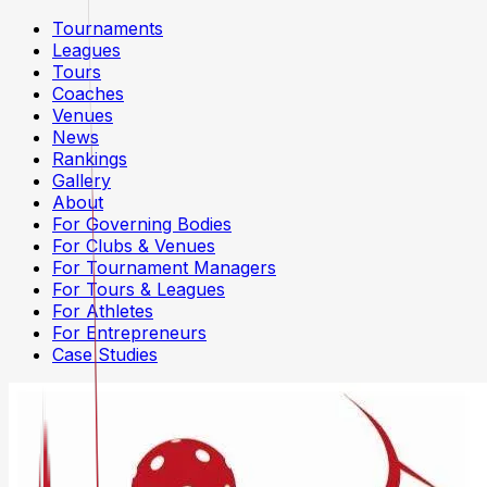
Tournaments
Leagues
Tours
Coaches
Venues
News
Rankings
Gallery
About
For Governing Bodies
For Clubs & Venues
For Tournament Managers
For Tours & Leagues
For Athletes
For Entrepreneurs
Case Studies