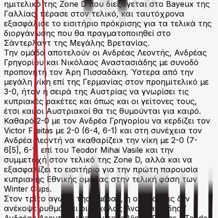
ημιτελικό της Zone D που διεξάγεται στο Bayeux της
Γαλλίας, πέρασε στον τελικό, και ταυτόχρονα
εξασφάλισε το εισιτήριο πρόκρισης για τα τελικά της
διοργάνωσης που θα πραγματοποιηθεί στο
Σάντερλαντ της Μεγάλης Βρετανίας.
Την ομάδα αποτελούν οι Ανδρέας Λεοντής, Ανδρέας
Γρηγορίου και Νικόλαος Αναστασιάδης με συνοδό
προπονητή τον Άρη Πισσαδάκη. Ύστερα από την
μεγάλη νίκη επί της Γερμανίας στον προημιτελικό με
3-0, ήταν η σειρά της Αυστρίας να γνωρίσει τις
κυπριακές ρακέτες και όπως και οι γείτονες τους,
έτσι και οι Αυστριακοί θα τις θυμούνται για καιρό.
Καθαρό 2-0 με τον Ανδρέα Γρηγορίου να κερδίζει τον
Victor Freitas με 2-0 (6-4, 6-1) και στη συνέχεια τον
Ανδρέα Λεοντή να «καθαρίζει» την νίκη με 2-0 (7-
6[5], 6-1) επί του Teodor Mihai Vasile και την
συμμετοχή στον τελικό της Zone D, αλλά και να
εξασφαλίζει το εισιτήριο για την πρώτη παρουσία
κυπριακής Εθνικής ομάδας στην τελική φάση των
Winter Cups.
Στον τρίτο αγώνα της ημέρας, η ομάδα μας δεν
ανέκοψε ρυθμό και οι Νικόλας Αναστασιάδης /