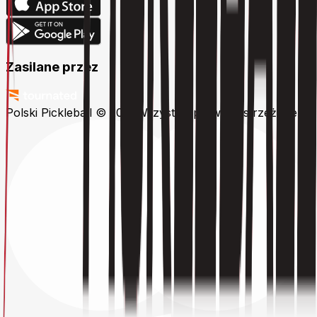
Zasilane przez
Polski Pickleball © 2026
Wszystkie prawa zastrzeżone