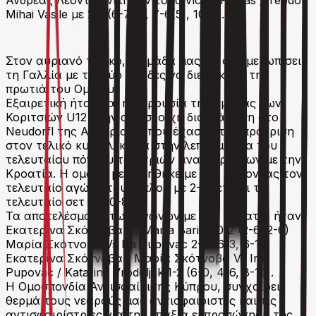
Ανδρέας Λεοντής νίκησαν τους Victor Freitas / Teodor
Mihai Vasile με 2-1 (6-7[5], 7-6[5], 10-6).
Στον αυριανό τελικό, η ομάδα μας θα αντιμετωπίσει
τη Γαλλία με τις δύο ομάδες να διεκδικούν την
πρωτιά του Ομίλου.
Εξαιρετική ήταν και η παρουσία της ομάδας των
Κοριτσιών U12 στην αντίστοιχη διοργάνωση στο
Neudorfl της Αυστρίας, όπου έχασαν την πρόκριση
στον τελικό κυριολεκτικά στην λεπτομέρεια του
τελευταίου πόντου των τριών αναμετρήσεων με την
Κροατία. Η ομάδα με ηττήθηκε με 2-1, χάνοντας τον
τελευταίο αγώνα του Διπλού με 2-1 σετ και το
τελευταίο σετ με 10-8!
Τα αποτελέσματα των αγώνων με την Κροατία ήταν
Εκατερίνα Σκότνοβα Vs Marta Barisic 0-2 (2-6, 2-6)
Μαρία Σκότνοβα Vs Ira Pupovac 2-0 (6-3, 6-1)
Εκατερίνα Σκότνοβα / Μαρία Σκότνοβα Vs Ira
Pupovac / Katarina Vrodoljak 1-2 (6-0, 4-6, 8-10).
H Ομοσπονδία Αντισφαίρισης Κύπρου, συγχαίρει
θερμά τους νεαρούς μας αντισφαιριστές και τις
αντισφαιρίστριες για την επάξια εκπροσώπηση της