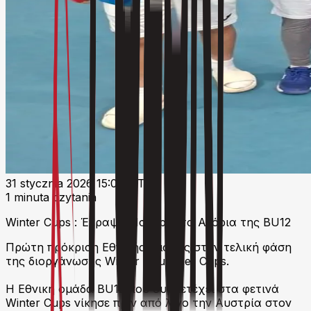
31 stycznia 2026 15:04 UTC
1 minuta czytania
Winter Cups : Έγραψαν Ιστορία τα Αγόρια της BU12
Πρώτη πρόκριση Εθνικής ομάδας στην τελική φάση
της διοργάνωσης Winter / Summer Cups.
Η Εθνική ομάδα BU12 που συμμετέχει στα φετινά
Winter Cups νίκησε πριν από λίγο την Αυστρία στον