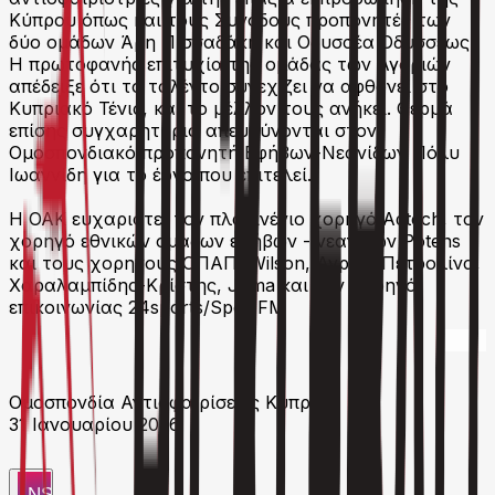
Κύπρου όπως και τους Συνοδούς προπονητές των
δύο ομάδων Άρη Πισσαδάκη και Οδυσσέα Οδυσσέως.
Η πρωτοφανής επιτυχία της ομάδας των Αγοριών
απέδειξε ότι το ταλέντο συνεχίζει να αφθονεί στο
Κυπριακό Τένις, και το μέλλον τους ανήκει. Θερμά
επίσης συγχαρητήρια απευθύνονται στον
Ομοσπονδιακό προπονητή Εφήβων-Νεανίδων Πόλυ
Ιωαννίδη για το έργο που επιτελεί.
H ΟΑΚ ευχαριστεί τον πλατινένιο χορηγό Adtech, τον
χορηγό εθνικών ομάδων εφήβων - νεανιδων Potens
και τους χορηγούς ΟΠΑΠ, Wilson, Αγρός, Πετρολίνα,
Χαραλαμπίδης-Κρίστης, Joma και τον χορηγό
επικοινωνίας 24sports/Spor FM
Ομοσπονδία Αντισφαιρίσεως Κύπρου
31 Ιανουαρίου 2026