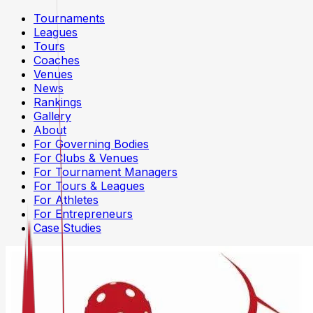
Tournaments
Leagues
Tours
Coaches
Venues
News
Rankings
Gallery
About
For Governing Bodies
For Clubs & Venues
For Tournament Managers
For Tours & Leagues
For Athletes
For Entrepreneurs
Case Studies