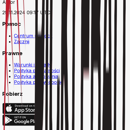
Autor
29.11.2024 09:17 UTC
Pomoc
Centrum pomocy
Zacznij
Prawne
Warunki i zasady
Polityka prywatności
Polityka anulowania
Polityka plików cookie
Pobierz