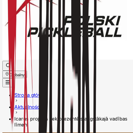
Globalny
Strona główna
Aktualności
Icarus projekts tiek prezentēts augstākajā vadības
līmenī