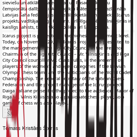
sieviešu un atklātās kategorijas un Pasaules kadetu 
čempionāta dalībnieki. Ar projektu klātesošos iepazīstināja 
Latvijas Šaha federācijas ģenerālsekretāre un projekta Icarus 
projektu vadītāja Daiga Falkane. Arī Rīgas mērs Vilnis Ķirsis ir 
kaislīgs šahists, tāpēc tika izspēlēta arī šaha partija.
Icarus project is presented at the highest management level.
Today, on November 29, the Icarus project was presented to 
the management of the Riga City Council, in the presence 
Chairman of the Riga City Council – Mr. Vilnis Ķirsis and Riga 
City Council councillor Mr. Olafs Pulks, in the presence of 
players of the women's and open categories of the Latvian 
Olympic chess teams and the participants of the World Cadet 
Championship. The general secretary of the Latvian Chess 
Federation and the project manager of the Icarus project 
Daiga Falkane presented the project to the audience. Mayor of 
Riga Mr. Vilnis Ķirsis is also a passionate chess player, so a 
game of chess was also played.
Tomass Kristiāns Šterns