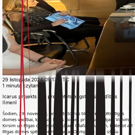
29 listopada 2024 09:17 UTC
1 minuta czytania
Icarus projekts tiek prezentēts augstākajā vadības
līmenī
Šodien, 29. novembrī, projekts Icarus tika prezentēts Rīgas 
domes vadībai, klātesot Rīgas domes priekšsēdētājam Vilnim 
Ķirsim un Rīgas domes deputātam Olafam Pulkam, klātesot arī 
Rīgas domes spēlētājiem. Latvijas Olimpisko šaha izlašu 