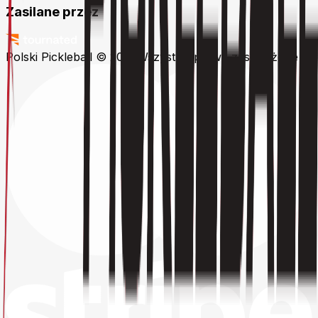
Zasilane przez
Polski Pickleball © 2026
Wszystkie prawa zastrzeżone