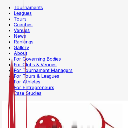
Tournaments
Leagues
Tours
Coaches
Venues
News
Rankings
Gallery
About
For Governing Bodies
For Clubs & Venues
For Tournament Managers
For Tours & Leagues
For Athletes
For Entrepreneurs
Case Studies