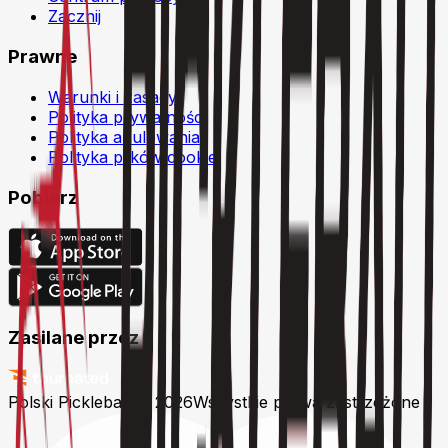
Zacznij
Prawne
Warunki i zasady
Polityka prywatności
Polityka anulowania
Polityka plików cookie
Pobierz
Zasilane przez
Polski Pickleball © 2026
Wszystkie prawa zastrzeżone